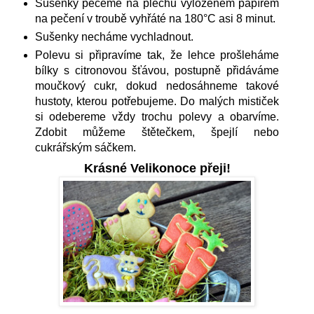
Sušenky pečeme na plechu vyloženém papírem
na pečení v troubě vyhřáté na 180°C asi 8 minut.
Sušenky necháme vychladnout.
Polevu si připravíme tak, že lehce prošleháme
bílky s citronovou šťávou, postupně přidáváme
moučkový cukr, dokud nedosáhneme takové
hustoty, kterou potřebujeme. Do malých mističek
si odebereme vždy trochu polevy a obarvíme.
Zdobit můžeme štětečkem, špejlí nebo
cukrářským sáčkem.
Krásné Velikonoce přeji!