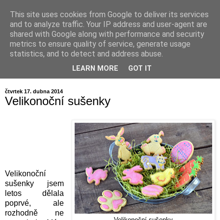
This site uses cookies from Google to deliver its services
Voyage au pays de la
and to analyze traffic. Your IP address and user-agent are
shared with Google along with performance and security
patisserie
metrics to ensure quality of service, generate usage
statistics, and to detect and address abuse.
...aneb ochutnávání všeho dobrého
LEARN MORE
GOT IT
čtvrtek 17. dubna 2014
Velikonoční sušenky
Velikonoční
sušenky jsem
letos dělala
poprvé, ale
rozhodně ne
Velikonoční sušenky