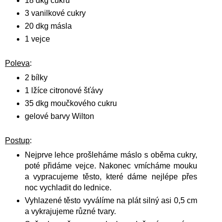
18 dkg cukru
3 vanilkové cukry
20 dkg másla
1 vejce
Poleva
:
2 bílky
1 lžíce citronové šťávy
35 dkg moučkového cukru
gelové barvy Wilton
Postup
:
Nejprve lehce prošleháme máslo s oběma cukry,
poté přidáme vejce. Nakonec vmícháme mouku
a vypracujeme těsto, které dáme nejlépe přes
noc vychladit do lednice.
Vyhlazené těsto vyválíme na plát silný asi 0,5 cm
a vykrajujeme různé tvary.