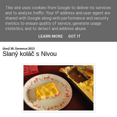
This site uses cookies from Google to deliver its services
Voyage au pays de la
and to analyze traffic. Your IP address and user-agent are
shared with Google along with performance and security
patisserie
metrics to ensure quality of service, generate usage
statistics, and to detect and address abuse.
...aneb ochutnávání všeho dobrého
LEARN MORE
GOT IT
úterý 30. července 2013
Slaný koláč s Nivou