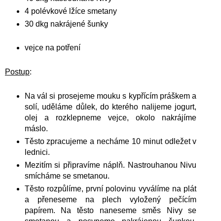
4 polévkové lžíce smetany
30 dkg nakrájené šunky
vejce na potření
Postup
:
Na vál si prosejeme mouku s kypřícím práškem a
solí, uděláme důlek, do kterého nalijeme jogurt,
olej a rozklepneme vejce, okolo nakrájíme
máslo.
Těsto zpracujeme a necháme 10 minut odležet v
lednici.
Mezitím si připravíme náplň. Nastrouhanou Nivu
smícháme se smetanou.
Těsto rozpůlíme, první polovinu vyválíme na plát
a přeneseme na plech vyložený pečícím
papírem. Na těsto naneseme směs Nivy se