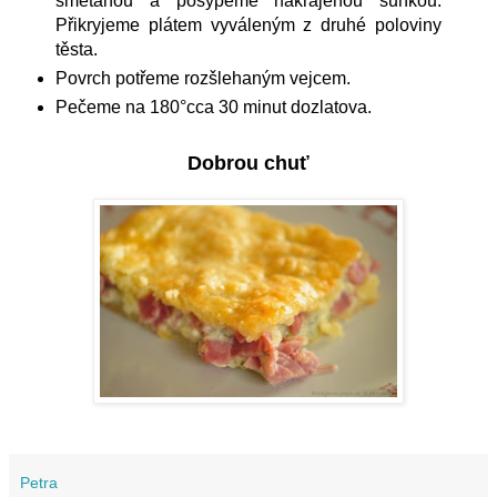
smetanou a posypeme nakrájenou šunkou.
Přikryjeme plátem vyváleným z druhé poloviny
těsta.
Povrch potřeme rozšlehaným vejcem.
Pečeme na 180°cca 30 minut dozlatova.
Dobrou chuť
Petra