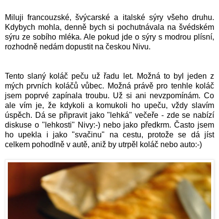
Miluji francouzské, švýcarské a italské sýry všeho druhu.
Kdybych mohla, denně bych si pochutnávala na švédském
sýru ze sobího mléka. Ale pokud jde o sýry s modrou plísní,
rozhodně nedám dopustit na českou Nivu.
Tento slaný koláč peču už řadu let. Možná to byl jeden z
mých prvních koláčů vůbec. Možná právě pro tenhle koláč
jsem poprvé zapínala troubu. Už si ani nevzpomínám. Co
ale vím je, že kdykoli a komukoli ho upeču, vždy slavím
úspěch. Dá se připravit jako "lehká" večeře - zde se nabízí
diskuse o "lehkosti" Nivy:-) nebo jako předkrm. Často jsem
ho upekla i jako "svačinu" na cestu, protože se dá jíst
celkem pohodlně v autě, aniž by utrpěl koláč nebo auto:-)