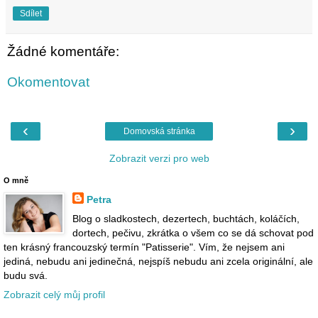
Sdílet
Žádné komentáře:
Okomentovat
‹
›
Domovská stránka
Zobrazit verzi pro web
O mně
Petra
Blog o sladkostech, dezertech, buchtách, koláčích,
dortech, pečivu, zkrátka o všem co se dá schovat pod
ten krásný francouzský termín "Patisserie". Vím, že nejsem ani
jediná, nebudu ani jedinečná, nejspíš nebudu ani zcela originální, ale
budu svá.
Zobrazit celý můj profil