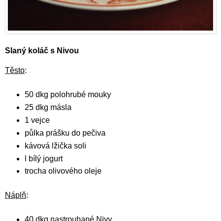
Slaný koláč s Nivou
Těsto
:
50 dkg polohrubé mouky
25 dkg másla
1 vejce
půlka prášku do pečiva
kávová lžička soli
l bílý jogurt
trocha olivového oleje
Náplň
:
40 dkg nastrouhané Nivy